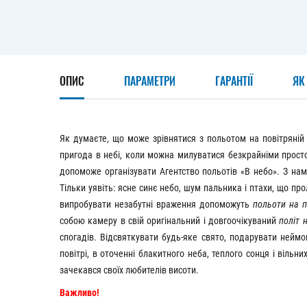
ОПИС
ПАРАМЕТРИ
ГАРАНТІЇ
ЯК
Як думаєте, що може зрівнятися з польотом на повітряній
пригода в небі, коли можна милуватися безкрайніми просто
допоможе організувати Агентство польотів «В небо». З на
Тільки уявіть: ясне синє небо, шум пальника і птахи, що про
випробувати незабутні враження допоможуть
польоти на п
собою камеру в свій оригінальний і довгоочікуваний
політ 
спогадів. Відсвяткувати будь-яке свято, подарувати неймо
повітрі, в оточенні блакитного неба, теплого сонця і вільн
зачекався своїх любителів висоти.
Важливо!