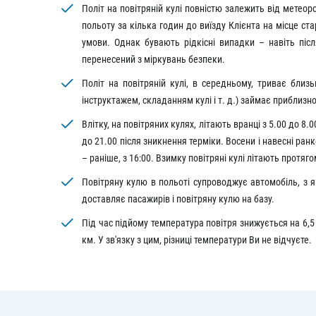
Політ на повітряній кулі повністю залежить від метеорол
польоту за кілька годин до виїзду Клієнта на місце ст
умови. Однак бувають рідкісні випадки – навіть післ
перенесений з міркувань безпеки.
Політ на повітряній кулі, в середньому, триває близ
інструктажем, складанням кулі і т. д.) займає приблизно
Влітку, на повітряних кулях, літають вранці з 5.00 до 8.
до 21.00 після зникнення терміки. Восени і навесні ранк
– раніше, з 16:00. Взимку повітряні кулі літають протяго
Повітряну кулю в польоті супроводжує автомобіль, з я
доставляє пасажирів і повітряну кулю на базу.
Під час підйому температура повітря знижується на 6,5 
км. У зв'язку з цим, різниці температури Ви не відчуєте.