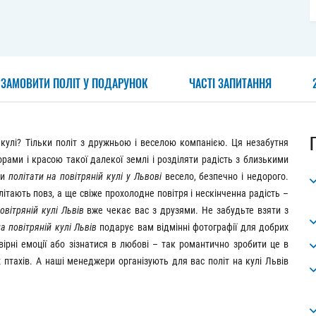
 ЗАМОВИТИ ПОЛІТ У ПОДАРУНОК
ЧАСТІ ЗАПИТАННЯ
 кулі? Тільки політ з дружньою і веселою компанією. Ця незабутня
рами і красою такої далекої землі і розділяти радість з близькими
ми
політати на повітряній кулі у Львові
весело, безпечно і недорого.
літають повз, а ще свіже прохолодне повітря і нескінченна радість –
овітряній кулі Львів
вже чекає вас з друзями. Не забудьте взяти з
на повітряній кулі Львів
подарує вам відмінні фотографії для добрих
вірні емоції або зізнатися в любові – так романтично зробити це в
их птахів. А наші менеджери організують для вас політ на кулі Львів