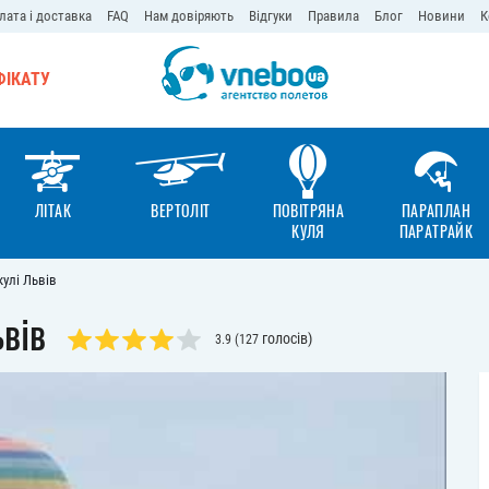
лата і доставка
FAQ
Нам довіряють
Відгуки
Правила
Блог
Новини
К
ФІКАТУ
ЛІТАК
ВЕРТОЛІТ
ПОВІТРЯНА
ПАРАПЛАН
КУЛЯ
ПАРАТРАЙК
кулі Львів
ьвів
голосів)
3.9
(
127