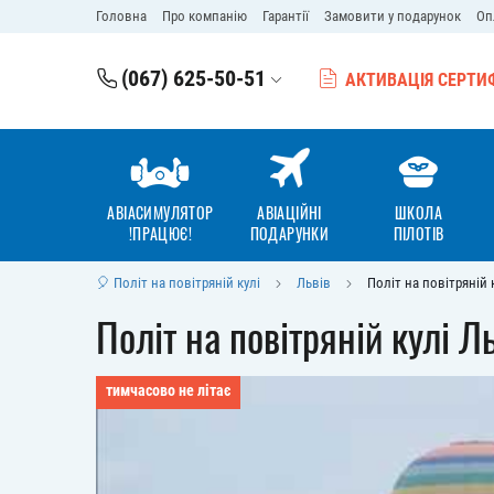
Головна
Про компанію
Гарантії
Замовити у подарунок
Оп
(067) 625-50-51
АКТИВАЦІЯ СЕРТИ
АВІАСИМУЛЯТОР
АВІАЦІЙНІ
ШКОЛА
!ПРАЦЮЄ!
ПОДАРУНКИ
ПІЛОТІВ
🎈 Політ на повітряній кулі
Львів
Політ на повітряній 
Політ на повітряній кулі Л
тимчасово не літає