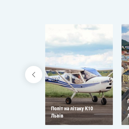
таку
Політ на літаку К10
ів
Львів