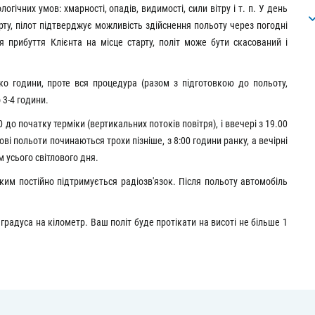
огічних умов: хмарності, опадів, видимості, сили вітру і т. п. У день
арту, пілот підтверджує можливість здійснення польоту через погодні
я прибуття Клієнта на місце старту, політ може бути скасований і
ько години, проте вся процедура (разом з підготовкою до польоту,
 3-4 години.
00 до початку терміки (вертикальних потоків повітря), і ввечері з 19.00
ові польоти починаються трохи пізніше, з 8:00 години ранку, а вечірні
м усього світлового дня.
ким постійно підтримується радіозв'язок. Після польоту автомобіль
градуса на кілометр. Ваш політ буде протікати на висоті не більше 1