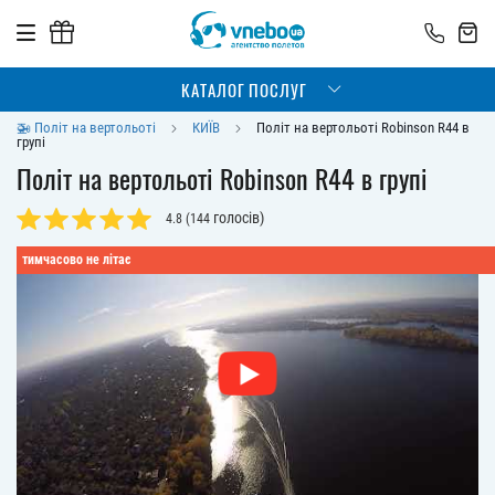
КАТАЛОГ ПОСЛУГ
🚁 Політ на вертольоті
КИЇВ
Політ на вертольоті Robinson R44 в
групі
Політ на вертольоті Robinson R44 в групі
голосів)
4.8
(
144
тимчасово не літає