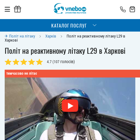
КАТАЛОГ ПОСЛУГ
✈ Політ на літаку
Харків
Політ на реактивному літаку L29 в
Харкові
Політ на реактивному літаку L29 в Харкові
голосів)
4.7
(
107
тимчасово не літає