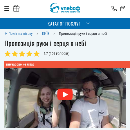
КАТАЛОГ ПОСЛУГ
✈ Політ на літаку
КИЇВ
Пропозиція руки і серця в небі
Пропозиція руки і серця в небі
голосів)
4.7
(
109
тимчасово не літає