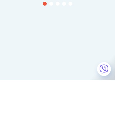
Консультації та замовлення за телефонами
+38 (067) 625-50-51
+38 (095) 295-50-51
АБО ЗВЕРНІТЬСЯ В ЧАТ НА САЙТІ
Вікно чату розташоване в правому нижньому кутку сайту