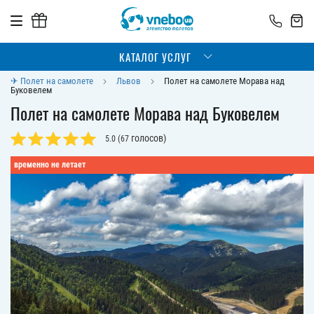
КАТАЛОГ УСЛУГ
✈ Полет на самолете
Львов
Полет на самолете Морава над
Буковелем
Полет на самолете Морава над Буковелем
голосов)
5.0
(
67
временно не летает