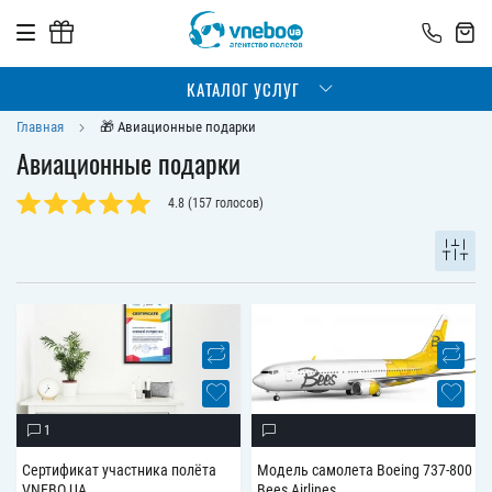
КАТАЛОГ УСЛУГ
Главная
🎁 Авиационные подарки
Авиационные подарки
4.8
(
157
голосов)
1
Сертификат участника полёта
Модель самолета Boeing 737-800
VNEBO.UA
Bees Airlines