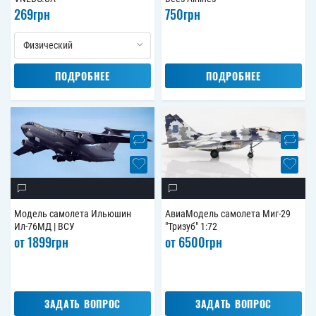
269
грн
750
грн
Физический
ПОДРОБНЕЕ
ПОДРОБНЕЕ
Модель самолета Ильюшин
АвиаМодель самолета Миг-29
Ил-76МД | ВСУ
"Тризуб" 1:72
от
1899
грн
от
6500
грн
ЗАДАТЬ ВОПРОС
ЗАДАТЬ ВОПРОС