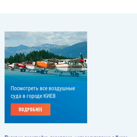
Посмотреть все воздушные
суда в городе КИЕВ
ПОДРОБНЕЕ