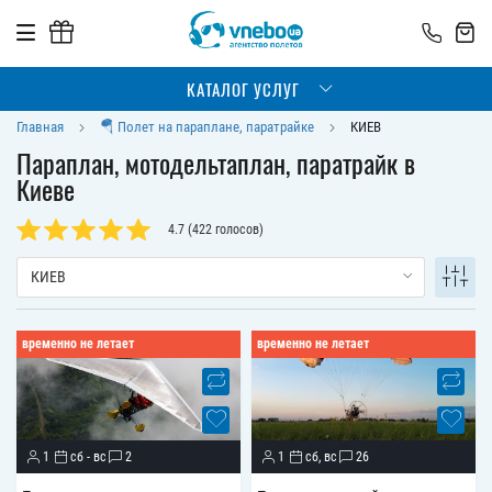
КАТАЛОГ УСЛУГ
Главная
🪂 Полет на параплане, паратрайке
КИЕВ
Параплан, мотодельтаплан, паратрайк в
Киеве
4.7
(
422
голосов)
КИЕВ
временно не летает
временно не летает
1
сб - вс
2
1
сб, вс
26