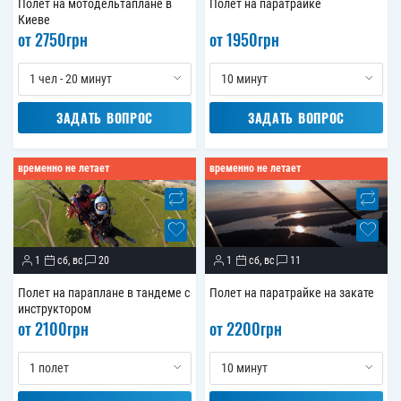
Полет на мотодельтаплане в
Полет на паратрайке
Киеве
от
2750
грн
от
1950
грн
1 чел - 20 минут
10 минут
ЗАДАТЬ ВОПРОС
ЗАДАТЬ ВОПРОС
временно не летает
временно не летает
1
сб, вс
20
1
сб, вс
11
Полет на параплане в тандеме с
Полет на паратрайке на закате
инструктором
от
2100
грн
от
2200
грн
1 полет
10 минут