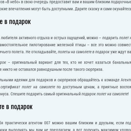
тов «В небо» в свою очередь предоставит вам и вашим близким
подарочные
ие впечатления могут быть доступными. Дарите сказку и сами окунайтесь 
е в подарок
у, любителя активного отдыха и острых ощущений, можно –
подарить полет 
самостоятельное пилотирование железной птицы – все это можно совме
ичьего полета. Не откладывайте,
полеты на самолете в подарок
уже ждут ва
арок
– оригинальный вариант для тех, кто не хочет казаться банальны
е никто не оставался равнодушным после такого сюрприза.
льными идеями для подарков и сюрпризов обращайтесь к команде Агентс
сертификат полет на самолете
по доступным ценам, а приятные воспо
бонуса. Спешите подарить самый оригинальный
подарок полет на самолете
!
те в подарок
бя практически агентом 007 можно вашим близким и друзьям, если
по
юки выполнять мы вам не предлагаем, а вот получить максимум удовол