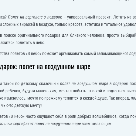
ыха?
Полет на вертолете в подарок
– универсальный презент. Летать на в
 и сложных виражей в воздухе, только красота, эстетика и тотальное удово
в поиске оригинального подарка для близкого человека, просто выбира
ляйтесь полетать в небо.
тства полетов «В небо» поможет организовать самый запоминающийся
под
дарок: полет на воздушном шаре
и такой по детскому сказочный
полет на воздушном шаре в подарок
пок
ой ребенок, будучи маленьким, мечтал побыть птичкой и подняться высок
не изменилось, мечта по-прежнему теплится в каждой душе. Так вперед,
по
 чью-то детскую мечту!
тов «В небо» часто ощущают себя в роли добрых волшебников, когда по
рочный сертификат полет на воздушном шаре
всем желающим.