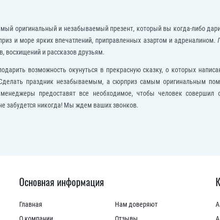
самый оригинальный и незабываемый презент, который вы когда-либо дари
приз и море ярких впечатлений, приправленных азартом и адреналином.
в, восхищений и рассказов друзьям.
одарить возможность окунуться в прекрасную сказку, о которых написан
 Сделать праздник незабываемым, а сюрприз самым оригинальным помо
 менеджеры предоставят все необходимое, чтобы человек совершил
не забудется никогда! Мы ждем ваших звонков.
Основная информация
К
Главная
Нам доверяют
А
О компании
Отзывы
А