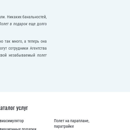
ли. Никаких банальностей,
Полет в подарок
еще долго
о так много, а теперь она
гут сотрудники Агентства
 свой незабываемый
полет
аталог услуг
виасимулятор
Полет на параплане,
паратрайке
виационные подарки