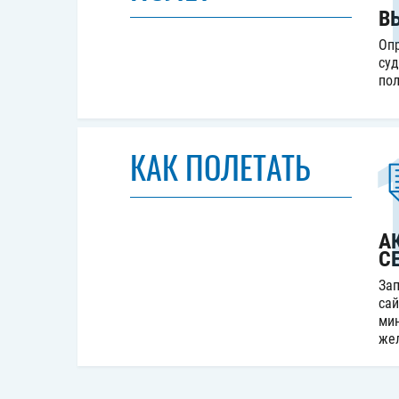
В
Опр
суд
пол
КАК ПОЛЕТАТЬ
А
С
Зап
сай
мин
же