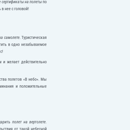
 сертификаты на полеты
по
в нее с головой!
на самолете
. Туристическая
стить в одно незабываемое
с!
м и желает действительно
тва полетов «В небо». Мы
минания и положительные
дарить полет на вертолете
.
ьствия от такой небесной