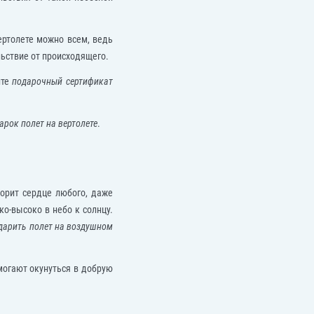
ертолете можно всем, ведь
льствие от происходящего.
йте
подарочный сертификат
арок полет на вертолете
.
орит сердце любого, даже
о-высоко в небо к солнцу.
дарить полет на воздушном
могают окунуться в добрую