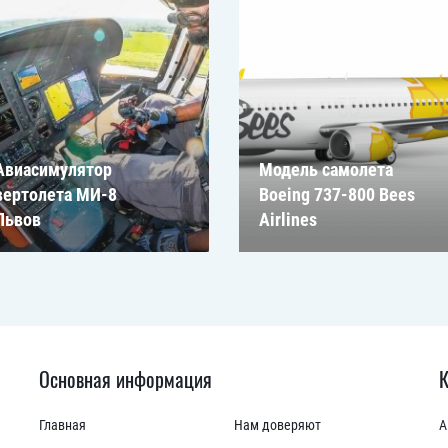
Авиасимулятор
Модель самолета
вертолета МИ-8
Boeing 737-800 Bees
Львов
Airlines
Основная информация
К
Главная
Нам доверяют
А