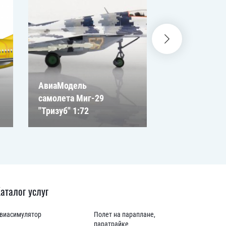
АвиаМодель
Test Fly:
самолета Миг-29
Авиасимулят
"Тризуб" 1:72
Львова
аталог услуг
виасимулятор
Полет на параплане,
паратрайке