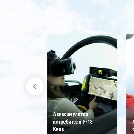
жер
Авиасимулятор
лёт для
истребителя F-18
еве
Киев