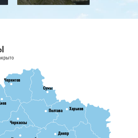
ы
акрыто
Чернигов
Сумы
Киев
Харьков
Полтава
Черкассы
Днепр