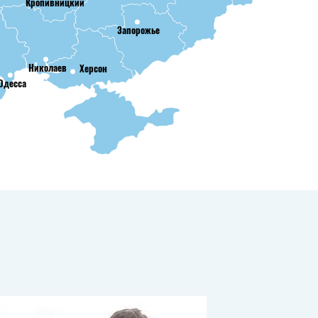
Кропивницкий
Запорожье
Николаев
Херсон
Одесса