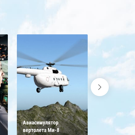
Авиасимулят
Авиасимулятор
истребителя 
вертолета Ми-8
Львов