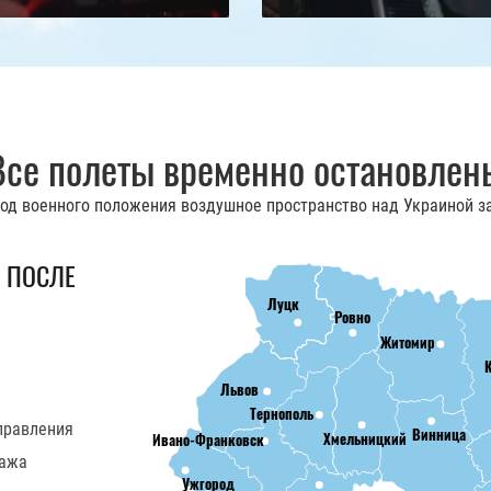
Все полеты временно остановлен
иод военного положения воздушное пространство над Украиной з
я ПОСЛЕ
Луцк
Ровно
Житомир
Львов
Тернополь
правления
Винница
Хмельницкий
Ивано-Франковск
тажа
Ужгород